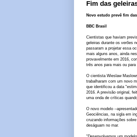
Fim das geleira
Novo estudo prevê fim das
BBC Brasil
Cientistas que haviam previ
geleiras durante os verões 
passaram a projetar essa oc
mais alguns anos, ainda nes
provavelmente em 2016, co
três anos para mais ou para
O cientista Wieslaw Maslows
trabalharam com um novo m
que identificou a data "est
2016. A previsão original, fe
uma onda de críticas quand
O novo modelo --apresentad
Geociências, na sigla em ing
cruzando informações sobre 
deságuam no mar.
"Desenvolvemos um modelo r