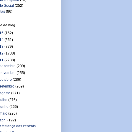
to Social
(252)
itas
(86)
vo do blog
15
(162)
14
(561)
13
(779)
12
(1738)
11
(2738)
dezembro
(209)
novembro
(255)
outubro
(286)
setembro
(209)
agosto
(271)
julho
(276)
junho
(266)
maio
(226)
abril
(192)
A festança das centrais