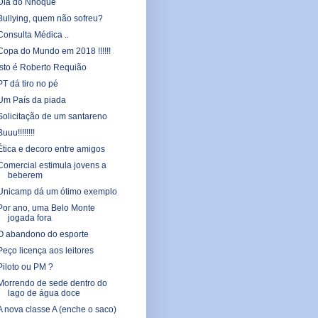
Dia do Nhoque
Bullying, quem não sofreu?
Consulta Médica ..
Copa do Mundo em 2018 !!!!!!
Isto é Roberto Requião
PT dá tiro no pé
Um País da piada
Solicitação de um santareno
Buuu!!!!!!!!
Ética e decoro entre amigos
Comercial estimula jovens a
beberem
Unicamp dá um ótimo exemplo
Por ano, uma Belo Monte
jogada fora
O abandono do esporte
Peço licença aos leitores
Piloto ou PM ?
Morrendo de sede dentro do
lago de água doce
A nova classe A (enche o saco)