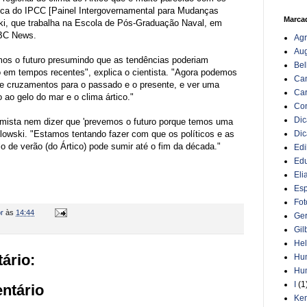
ca do IPCC [Painel Intergovernamental para Mudanças
Marca
ki, que trabalha na Escola de Pós-Graduação Naval, em
BBC News.
Ag
Au
amos o futuro presumindo que as tendências poderiam
Bel
do em tempos recentes", explica o cientista. "Agora podemos
Can
e cruzamentos para o passado e o presente, e ver uma
Car
o ao gelo do mar e o clima ártico."
Co
Dic
rmista nem dizer que 'prevemos o futuro porque temos uma
aslowski. "Estamos tentando fazer com que os políticos e as
Dic
 de verão (do Ártico) pode sumir até o fim da década."
Edi
Ed
Eli
Esp
Fot
r
às
14:44
Ger
Gil
Hel
ário:
Hu
Hu
I
(1
ntário
Ken