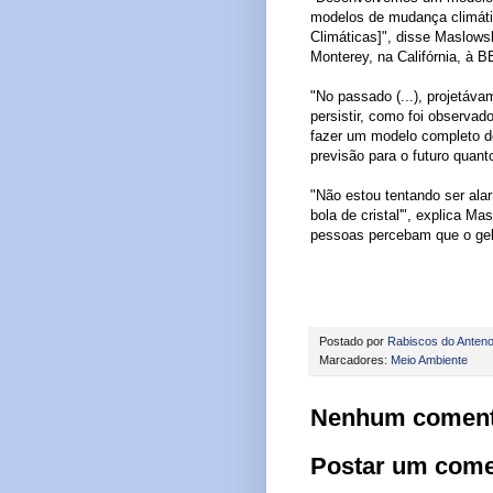
modelos de mudança climáti
Climáticas]", disse Maslows
Monterey, na Califórnia, à 
"No passado (...), projetáv
persistir, como foi observa
fazer um modelo completo d
previsão para o futuro quant
"Não estou tentando ser ala
bola de cristal'", explica M
pessoas percebam que o gelo
Postado por
Rabiscos do Anteno
Marcadores:
Meio Ambiente
Nenhum coment
Postar um come