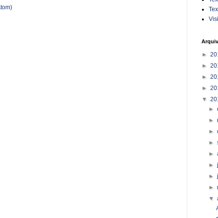
Atom)
Tex
Vis
Arqui
►
20
►
20
►
20
►
20
▼
20
►
►
►
►
►
►
►
►
▼