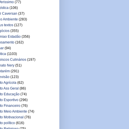
erissimo
(77)
ística
(106)
z Caversan
(37)
o Ambiente
(283)
s textos
(127)
gócios
(355)
niao Estadão
(356)
nsamento
(162)
sar
(94)
itica
(1103)
iscos Culinários
(197)
ato Nery
(51)
ntarém
(291)
evisão
(123)
to Agrícola
(62)
to Ass Geral
(86)
to Educação
(74)
to Esportivo
(296)
to Financeiro
(76)
to Meio Ambiente
(74)
to Motivacional
(76)
to político
(616)
to Religioso
(75)