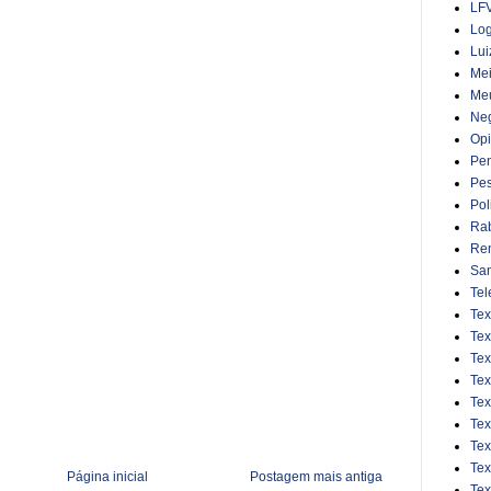
LFV
Log
Lui
Mei
Meu
Ne
Opi
Pe
Pe
Pol
Rab
Ren
Sa
Tel
Tex
Tex
Tex
Tex
Tex
Tex
Tex
Tex
Página inicial
Postagem mais antiga
Tex