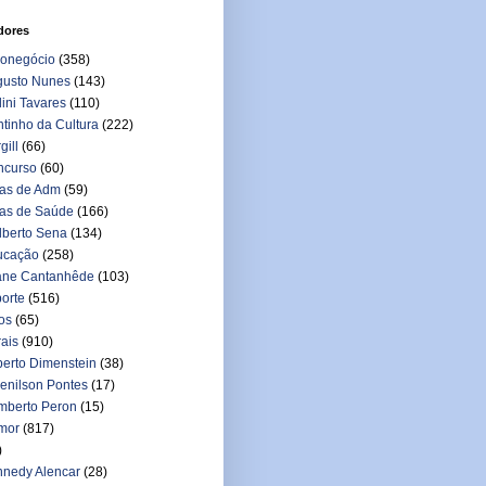
dores
ronegócio
(358)
gusto Nunes
(143)
lini Tavares
(110)
tinho da Cultura
(222)
gill
(66)
ncurso
(60)
as de Adm
(59)
as de Saúde
(166)
lberto Sena
(134)
ucação
(258)
ane Cantanhêde
(103)
orte
(516)
os
(65)
ais
(910)
berto Dimenstein
(38)
enilson Pontes
(17)
mberto Peron
(15)
mor
(817)
)
nedy Alencar
(28)