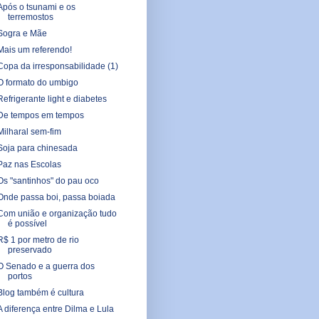
Após o tsunami e os
terremostos
Sogra e Mãe
Mais um referendo!
Copa da irresponsabilidade (1)
O formato do umbigo
Refrigerante light e diabetes
De tempos em tempos
Milharal sem-fim
Soja para chinesada
Paz nas Escolas
Os "santinhos" do pau oco
Onde passa boi, passa boiada
Com união e organização tudo
é possível
R$ 1 por metro de rio
preservado
O Senado e a guerra dos
portos
Blog também é cultura
A diferença entre Dilma e Lula