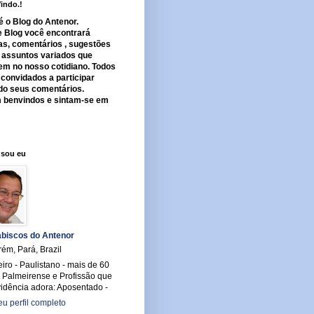
indo.!
é o Blog do Antenor.
 Blog você encontrará
ias, comentários , sugestões
 assuntos variados que
em no nosso cotidiano. Todos
 convidados a participar
do seus comentários.
 benvindos e sintam-se em
!
sou eu
biscos do Antenor
ém, Pará, Brazil
eiro - Paulistano - mais de 60
- Palmeirense e Profissão que
vidência adora: Aposentado -
u perfil completo