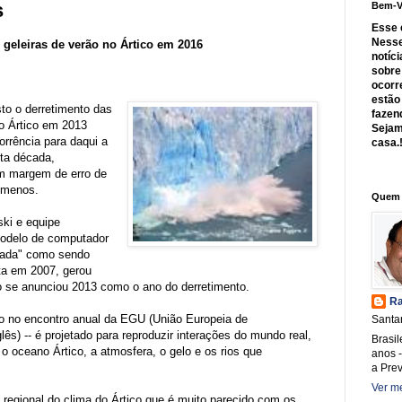
s
Bem-V
Es
se 
Nesse
 geleiras de verão no Ártico em 2016
notíc
sobre
ocorr
estão
sto o derretimento das
fazen
no Ártico em 2013
Sejam
orrência para daqui a
casa.
ta década,
m margem de erro de
 menos.
Quem 
ki e equipe
odelo de computador
imada" como sendo
ita em 2007, gerou
o se anunciou 2013 como o ano do derretimento.
Ra
o no encontro anual da EGU (União Europeia de
Santar
lês) -- é projetado para reproduzir interações do mundo real,
Brasil
o oceano Ártico, a atmosfera, o gelo e os rios que
anos 
a Pre
Ver me
egional do clima do Ártico que é muito parecido com os