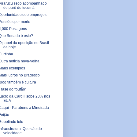
Pirarucu seco acompanhado
de purê de tucumã
Oportunidades de empregos
Pensões por morte
4,000 Postagens
Que Senado é este?
O papel da oposição no Brasil
de hoje
Curtinha
Outra notícia nova-velha
Maus exemplos
Mais lucros no Bradesco
Blog também é cultura
Frase do "bufão"
Lucro da Cargill sobe 23% nos
EUA
Caqui - Parabéns a Mineirada
Feijão
Repetindo foto
Infraestrutura: Questão de
velocidade