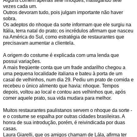
Alguns comem apenas sete nhoques, mastigando sete
vezes cada um.
Outros devoram tudo, pois julgam importante não haver
sobra.
Os adeptos do nhoque da sorte informam que ele surgiu na
Itália, terra natal do prato; os incrédulos afirmam que nasceu
na América do Sul, como estratégia de restaurantes que
precisavam aumentar a clientela.
A origem do costume é explicada com uma lenda que
possui variações.
A mais freqüente conta que um frade andarilho chegou a
uma pequena localidade italiana e bateu à porta de um
casal de velhinhos, num dia 29. Pediu um prato de comida e
recebeu o único alimento que havia: nhoque. Tempos
depois, voltou ao local e contou aos velhinhos que, após
comer aquele prato, sua vida mudara para melhor.
Muitos restaurantes paulistanos servem o nhoque da sorte -
e o costume se espalha por outras cidades brasileiras. A
honra de sua introdução, porém, é reivindicada por duas
casas.
Laura Giarelli, que os amigos chamam de Lála, afirma ter