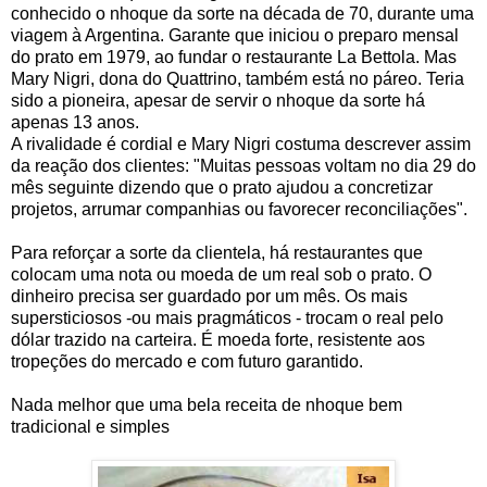
conhecido o nhoque da sorte na década de 70, durante uma
viagem à Argentina. Garante que iniciou o preparo mensal
do prato em 1979, ao fundar o restaurante La Bettola. Mas
Mary Nigri, dona do Quattrino, também está no páreo. Teria
sido a pioneira, apesar de servir o nhoque da sorte há
apenas 13 anos.
A rivalidade é cordial e Mary Nigri costuma descrever assim
da reação dos clientes: "Muitas pessoas voltam no dia 29 do
mês seguinte dizendo que o prato ajudou a concretizar
projetos, arrumar companhias ou favorecer reconciliações".
Para reforçar a sorte da clientela, há restaurantes que
colocam uma nota ou moeda de um real sob o prato. O
dinheiro precisa ser guardado por um mês. Os mais
supersticiosos -ou mais pragmáticos - trocam o real pelo
dólar trazido na carteira. É moeda forte, resistente aos
tropeções do mercado e com futuro garantido.
Nada melhor que uma bela receita de nhoque bem
tradicional e simples