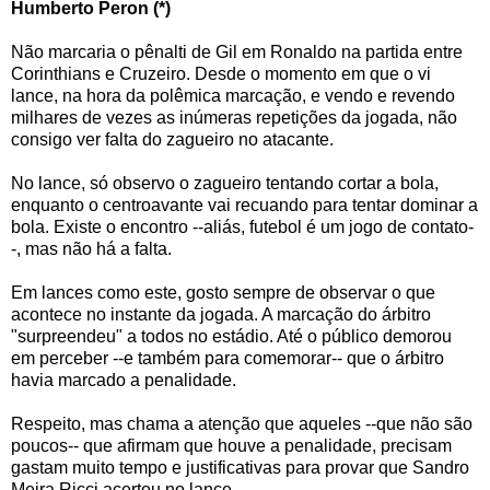
Humberto Peron (*)
Não marcaria o pênalti de Gil em Ronaldo na partida entre
Corinthians e Cruzeiro. Desde o momento em que o vi
lance, na hora da polêmica marcação, e vendo e revendo
milhares de vezes as inúmeras repetições da jogada, não
consigo ver falta do zagueiro no atacante.
No lance, só observo o zagueiro tentando cortar a bola,
enquanto o centroavante vai recuando para tentar dominar a
bola. Existe o encontro --aliás, futebol é um jogo de contato-
-, mas não há a falta.
Em lances como este, gosto sempre de observar o que
acontece no instante da jogada. A marcação do árbitro
"surpreendeu" a todos no estádio. Até o público demorou
em perceber --e também para comemorar-- que o árbitro
havia marcado a penalidade.
Respeito, mas chama a atenção que aqueles --que não são
poucos-- que afirmam que houve a penalidade, precisam
gastam muito tempo e justificativas para provar que Sandro
Meira Ricci acertou no lance.