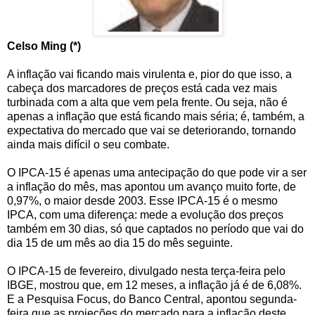
Celso Ming (*)
A inflação vai ficando mais virulenta e, pior do que isso, a
cabeça dos marcadores de preços está cada vez mais
turbinada com a alta que vem pela frente. Ou seja, não é
apenas a inflação que está ficando mais séria; é, também, a
expectativa do mercado que vai se deteriorando, tornando
ainda mais difícil o seu combate.
O IPCA-15 é apenas uma antecipação do que pode vir a ser
a inflação do mês, mas apontou um avanço muito forte, de
0,97%, o maior desde 2003. Esse IPCA-15 é o mesmo
IPCA, com uma diferença: mede a evolução dos preços
também em 30 dias, só que captados no período que vai do
dia 15 de um mês ao dia 15 do mês seguinte.
O IPCA-15 de fevereiro, divulgado nesta terça-feira pelo
IBGE, mostrou que, em 12 meses, a inflação já é de 6,08%.
E a Pesquisa Focus, do Banco Central, apontou segunda-
feira que as projeções do mercado para a inflação deste